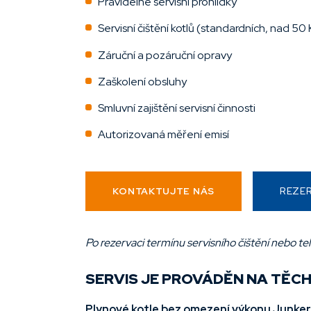
Pravidelné servisní prohlídky
Servisní čištění kotlů (standardních, nad 
Záruční a pozáruční opravy
Zaškolení obsluhy
Smluvní zajištění servisní činnosti
Autorizovaná měření emisí
KONTAKTUJTE NÁS
REZER
Po rezervaci termínu servisního čištění nebo te
SERVIS JE PROVÁDĚN NA TĚCH
Plynové kotle bez omezení výkonu Junker