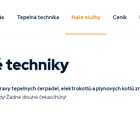
ás
Tepelná technika
Naše služby
Ceník
é techniky
opravy tepelných čerpadel, elektrokotlů a plynových kotlů 
dy! Žádné dlouhé čekací lhůty!