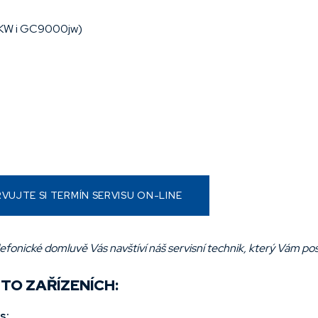
50 KW i GC9000jw)
VUJTE SI TERMÍN SERVISU ON-LINE
lefonické domluvě Vás navštíví náš servisní technik, který Vám pos
TO ZAŘÍZENÍCH:
s: