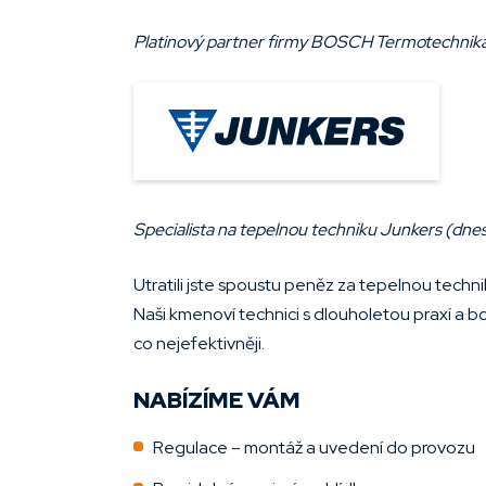
Platinový partner firmy BOSCH Termotechnika s
Specialista na tepelnou techniku Junkers (dnes
Utratili jste spoustu peněz za tepelnou techni
Naši kmenoví technici s dlouholetou praxí a b
co nejefektivněji.
NABÍZÍME VÁM
Regulace – montáž a uvedení do provozu